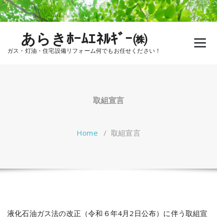
Skip
to
content
あらきﾎｰﾑｴﾈﾙｷﾞｰ㈱
ガス・灯油・住宅設備リフォーム何でもお任せください！
取組宣言
Home
/
取組宣言
液化石油ガス法の改正（令和６年4月2日公布）に伴う取組宣